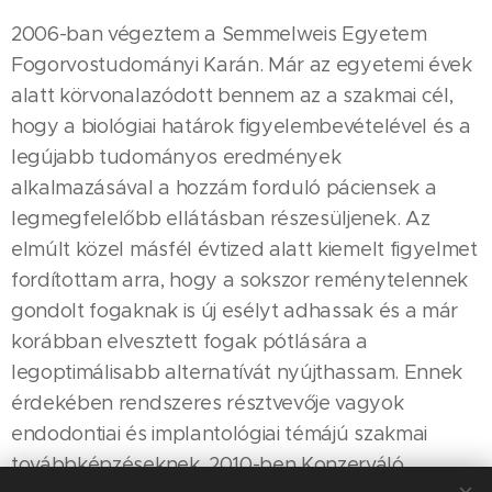
2006-ban végeztem a Semmelweis Egyetem
Fogorvostudományi Karán. Már az egyetemi évek
alatt körvonalazódott bennem az a szakmai cél,
hogy a biológiai határok figyelembevételével és a
legújabb tudományos eredmények
alkalmazásával a hozzám forduló páciensek a
legmegfelelőbb ellátásban részesüljenek. Az
elmúlt közel másfél évtized alatt kiemelt figyelmet
fordítottam arra, hogy a sokszor reménytelennek
gondolt fogaknak is új esélyt adhassak és a már
korábban elvesztett fogak pótlására a
legoptimálisabb alternatívát nyújthassam. Ennek
érdekében rendszeres résztvevője vagyok
endodontiai és implantológiai témájú szakmai
továbbképzéseknek. 2010-ben Konzerváló